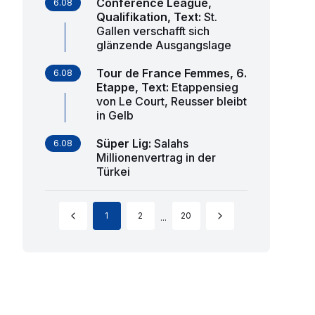
Conference League,
6.08
Qualifikation, Text
:
St.
Gallen verschafft sich
glänzende Ausgangslage
Tour de France Femmes, 6.
6.08
Etappe, Text
:
Etappensieg
von Le Court, Reusser bleibt
in Gelb
Süper Lig
:
Salahs
6.08
Millionenvertrag in der
Türkei
1
2
20
...