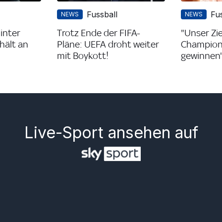
Fussball
Fu
NEWS
NEWS
hinter
Trotz Ende der FIFA-
"Unser Ziel
hält an
Pläne: UEFA droht weiter
Champion
mit Boykott!
gewinnen
Live-Sport ansehen auf