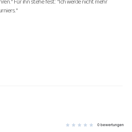
n." Für ihn stehe fest: "Ich werde nicht mehr
rniers."
0
bewertungen