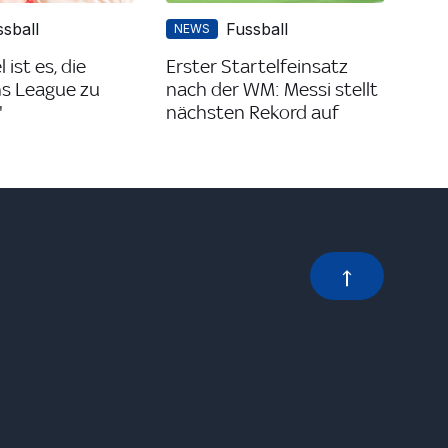
ssball
Fussball
NEWS
 ist es, die
Erster Startelfeinsatz
s League zu
nach der WM: Messi stellt
"
nächsten Rekord auf