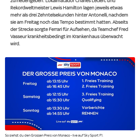
zufriedengeben: Lokalmatador Charles Leclerc und
Rekordweltmeister Lewis Hamilton lagen jeweils etwas
mehr als drei Zehntelsekunden hinter Antonelli, nachdem
sie am Freitag noch das Tempo bestimmt hatten. Abseits
der Strecke sorgte Ferrari für Aufsehen, da Teamchef Fred
Vasseur krankheitsbedingt im Krankenhaus überwacht
wird.
Image:
So siehst du den Grossen Preis von Monaco - live auf Sky Sport F1.