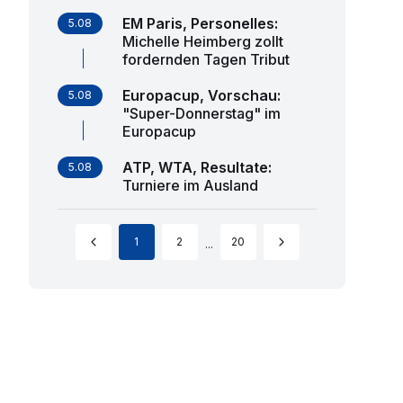
EM Paris, Personelles
:
5.08
Michelle Heimberg zollt
fordernden Tagen Tribut
Europacup, Vorschau
:
5.08
"Super-Donnerstag" im
Europacup
ATP, WTA, Resultate
:
5.08
Turniere im Ausland
1
2
20
...