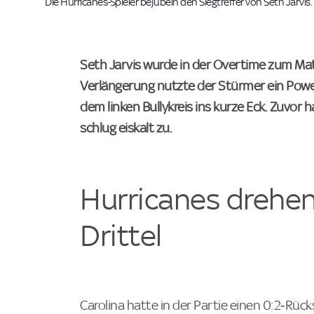
Die Hurricanes-Spieler bejubeln den Siegtreffer von Seth Jarvis
Seth Jarvis wurde in der Overtime zum Ma
Verlängerung nutzte der Stürmer ein Powe
dem linken Bullykreis ins kurze Eck. Zuvor h
schlug eiskalt zu.
Hurricanes drehen 
Drittel
Carolina hatte in der Partie einen 0:2‑Rüc