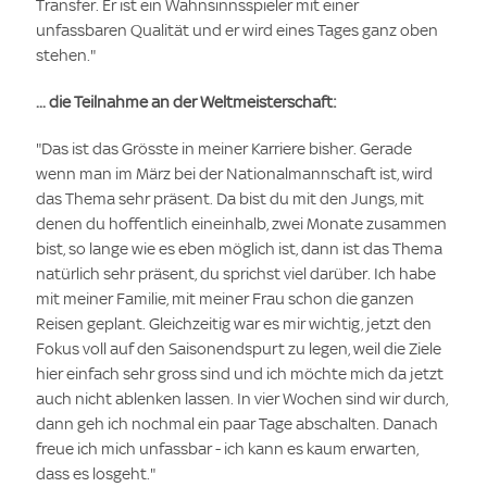
Transfer. Er ist ein Wahnsinnsspieler mit einer
unfassbaren Qualität und er wird eines Tages ganz oben
stehen."
... die Teilnahme an der Weltmeisterschaft:
"Das ist das Grösste in meiner Karriere bisher. Gerade
wenn man im März bei der Nationalmannschaft ist, wird
das Thema sehr präsent. Da bist du mit den Jungs, mit
denen du hoffentlich eineinhalb, zwei Monate zusammen
bist, so lange wie es eben möglich ist, dann ist das Thema
natürlich sehr präsent, du sprichst viel darüber. Ich habe
mit meiner Familie, mit meiner Frau schon die ganzen
Reisen geplant. Gleichzeitig war es mir wichtig, jetzt den
Fokus voll auf den Saisonendspurt zu legen, weil die Ziele
hier einfach sehr gross sind und ich möchte mich da jetzt
auch nicht ablenken lassen. In vier Wochen sind wir durch,
dann geh ich nochmal ein paar Tage abschalten. Danach
freue ich mich unfassbar - ich kann es kaum erwarten,
dass es losgeht."