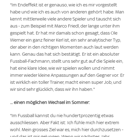
"Im Endeffekt ist er genauso, wie ich es mir vorgestellt
habe und wie ich es auch von anderen gehört habe. Man
kennt mittlerweile viele andere Spieler und tauscht sich
aus - zum Beispiel mit Marco Friedl, der lange unter ihm
gespielt hat. Er hat mir damals schon gesagt, dass Ole
Werner ein ganz feiner Kerl ist, ein sehr analytischer Typ,
der aber in den richtigen Momenten auch laut werden
kann. Genau das hat sich bestätigt. Er ist ein absoluter
Fussball-Fachmann, stellt uns sehr gut auf die Spiele ein,
hat eine klare Idee, wie wir spielen wollen und nimmt
immer wieder kleine Anpassungen auf den Gegner vor. Er
ist wirklich ein toller Trainer, macht einen super Job, und
wir sind sehr glücklich, dass wir ihn haben."
... einen möglichen Wechsel im Sommer:
"Im Fussball kannst du nie hundertprozentig etwas
ausschliessen. Aber Fakt ist: Ich fühle mich hier extrem
wohl. Mein grosses Ziel war es, mich hier durchzusetzen -
und das ist mir gelungen. Wenn wir nächstes Jahr