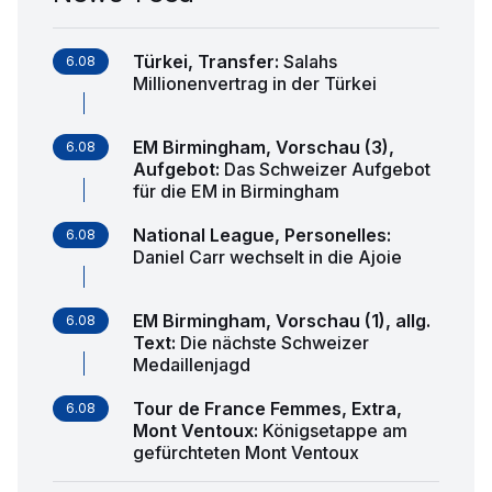
Türkei, Transfer
:
Salahs
6.08
Millionenvertrag in der Türkei
EM Birmingham, Vorschau (3),
6.08
Aufgebot
:
Das Schweizer Aufgebot
für die EM in Birmingham
National League, Personelles
:
6.08
Daniel Carr wechselt in die Ajoie
EM Birmingham, Vorschau (1), allg.
6.08
Text
:
Die nächste Schweizer
Medaillenjagd
Tour de France Femmes, Extra,
6.08
Mont Ventoux
:
Königsetappe am
gefürchteten Mont Ventoux