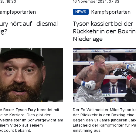
25, 16:30
16 November 2024, 07:33
ampfsportarten
Kampfsportarten
NEWS
ury hört auf - diesmal
Tyson kassiert bei der
ig?
Rückkehr in den Boxrin
Niederlage
he Boxer Tyson Fury beendet mit
Der Ex-Weltmeister Mike Tyson ka
eine Karriere. Dies gibt der
der Rückkehr in den Boxring eine
Weltmeister im Schwergewicht am
gegen den 31 Jahre jüngeren Jake
einem Video auf seinem
Entscheid der Kampfrichter für Pau
Account bekannt.
einstimmig aus.