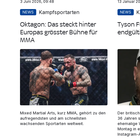
3 Juni 2026, 09:48
13 Januar 20
Kampfsportarten
K
NEWS
NEWS
Oktagon: Das steckt hinter
Tyson F
Europas grösster Bühne für
endgült
MMA
Mixed Martial Arts, kurz MMA, gehört zu den
Der britisc
aufregendsten und am schnellsten
36 Jahren s
wachsenden Sportarten weltweit.
ehemalige 
Montag in 
Instagram-