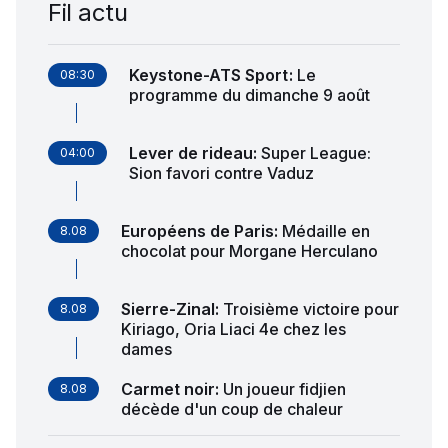
Fil actu
Keystone-ATS Sport
:
Le
08:30
programme du dimanche 9 août
Lever de rideau
:
Super League:
04:00
Sion favori contre Vaduz
Européens de Paris
:
Médaille en
8.08
chocolat pour Morgane Herculano
Sierre-Zinal
:
Troisième victoire pour
8.08
Kiriago, Oria Liaci 4e chez les
dames
Carmet noir
:
Un joueur fidjien
8.08
décède d'un coup de chaleur