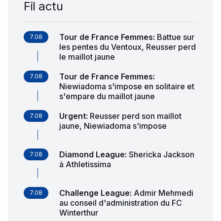
Fil actu
Tour de France Femmes
:
Battue sur
7.08
les pentes du Ventoux, Reusser perd
le maillot jaune
Tour de France Femmes
:
7.08
Niewiadoma s'impose en solitaire et
s'empare du maillot jaune
Urgent
:
Reusser perd son maillot
7.08
jaune, Niewiadoma s'impose
Diamond League
:
Shericka Jackson
7.08
à Athletissima
Challenge League
:
Admir Mehmedi
7.08
au conseil d'administration du FC
Winterthur