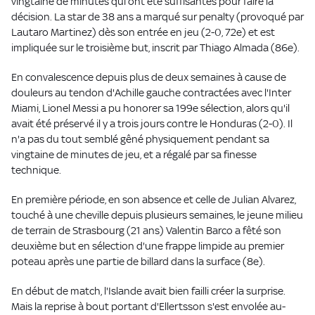
vingtaine de minutes qui ont été suffisantes pour faire la
décision. La star de 38 ans a marqué sur penalty (provoqué par
Lautaro Martinez) dès son entrée en jeu (2-0, 72e) et est
impliquée sur le troisième but, inscrit par Thiago Almada (86e).
En convalescence depuis plus de deux semaines à cause de
douleurs au tendon d'Achille gauche contractées avec l'Inter
Miami, Lionel Messi a pu honorer sa 199e sélection, alors qu'il
avait été préservé il y a trois jours contre le Honduras (2-0). Il
n'a pas du tout semblé gêné physiquement pendant sa
vingtaine de minutes de jeu, et a régalé par sa finesse
technique.
En première période, en son absence et celle de Julian Alvarez,
touché à une cheville depuis plusieurs semaines, le jeune milieu
de terrain de Strasbourg (21 ans) Valentin Barco a fêté son
deuxième but en sélection d'une frappe limpide au premier
poteau après une partie de billard dans la surface (8e).
En début de match, l'Islande avait bien failli créer la surprise.
Mais la reprise à bout portant d'Ellertsson s'est envolée au-