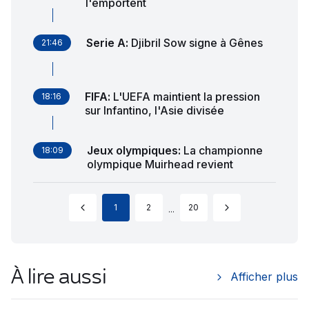
l'emportent
Serie A
:
Djibril Sow signe à Gênes
21:46
FIFA
:
L'UEFA maintient la pression
18:16
sur Infantino, l'Asie divisée
Jeux olympiques
:
La championne
18:09
olympique Muirhead revient
1
2
20
...
À lire aussi
Afficher plus