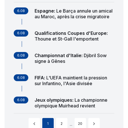
Espagne
:
Le Barça annule un amical
6.08
au Maroc, après la crise migratoire
Qualifications Coupes d'Europe
:
6.08
Thoune et St-Gall l'emportent
Championnat d'Italie
:
Djibril Sow
6.08
signe à Gênes
FIFA
:
L'UEFA maintient la pression
6.08
sur Infantino, l'Asie divisée
Jeux olympiques
:
La championne
6.08
olympique Muirhead revient
1
2
20
...