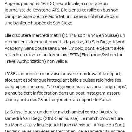
Angeles peu après 16h00, heure locale, a constaté un
journaliste de Keystone-ATS. Elle a ensuite rallié en bus son
camp de base pour ce Mondial, un luxueux hôtel situé dans
une banlieue huppée de San Diego.
Elle disputera mercredi matin (10h45, soit 19h45 en Suisse) un
premier entraînement ouvert à la presse, à la San Diego Jewish
Academy. Sans doute sans Breel Embolo, dont le départ a été
retardé en raison d'un formulaire ESTA (Electronic System for
Travel Authorization) non valide.
L'ASF a annoncé la mauvaise nouvelle mardi avant le départ,
ajoutant espérer que l'attaquant bâlois puisse rejoindre ses
coéquipiers mercredi. "Un siège vide, mais pas pour longtemps",
a ensuite écrit la fédération dans un post Instagram, assorti
d'une photo des 25 autres joueurs au départ de Zurich.
La Suisse jouera un dernier match amical contre l'Australie
samedi à San Diego (21h00 en Suisse). Le match d'ouverture
du Mondial aura lieu le jeudi 11 juin (Mexique - Afrique du Sud),
tandis que les Helvètes entreront en lice le samedi 13 juin face