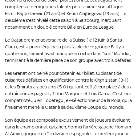
compter sur deux jeunes talents pour animer son attaque:
Esmir Bajraktarevic (21 ans) et Kerim Alajbegovic (19 ans). Le
deuxième s'est révélé cette saison à Salzbourg, marquant
notamment un doublé contre Bâle en Europa League.
Le Qatar, premier adversaire de la Suisse (le 12 juin à Santa
Clara), est a priori l'équipe la plus faible de ce groupe B. Il y a
quatre ans, l'émirat avait manqué le coche dans "son" Mondial,
terminant à la dernière place de son groupe avec trois défaites.
Les Grenat ont peiné pour obtenir leur billet, subissant de
cuisantes défaites en qualification contre le Kirghizistan (3-1)
et les Emirats arabes unis (5-0) qui ont coûté leur place à deux
entraîneurs espagnols, Tintin Marquez et Luis Garcia. C'est leur
compatriote Julen Lopetegui, ex-sélectionneur de la Roja, qui a
finalement mené le Qatar à sa deuxième Coupe du monde.
Son équipe est composée exclusivement de joueurs évoluant
dans le championnat qatarien, hormis l'arrière gauche Homam
Al-Amim, qui joue en 2e division espagnole. Le meilleur joueur