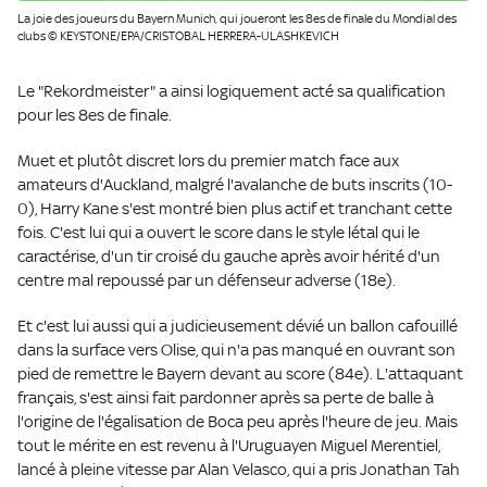
La joie des joueurs du Bayern Munich, qui joueront les 8es de finale du Mondial des
clubs © KEYSTONE/EPA/CRISTOBAL HERRERA-ULASHKEVICH
Le "Rekordmeister" a ainsi logiquement acté sa qualification
pour les 8es de finale.
Muet et plutôt discret lors du premier match face aux
amateurs d'Auckland, malgré l'avalanche de buts inscrits (10-
0), Harry Kane s'est montré bien plus actif et tranchant cette
fois. C'est lui qui a ouvert le score dans le style létal qui le
caractérise, d'un tir croisé du gauche après avoir hérité d'un
centre mal repoussé par un défenseur adverse (18e).
Et c'est lui aussi qui a judicieusement dévié un ballon cafouillé
dans la surface vers Olise, qui n'a pas manqué en ouvrant son
pied de remettre le Bayern devant au score (84e). L'attaquant
français, s'est ainsi fait pardonner après sa perte de balle à
l'origine de l'égalisation de Boca peu après l'heure de jeu. Mais
tout le mérite en est revenu à l'Uruguayen Miguel Merentiel,
lancé à pleine vitesse par Alan Velasco, qui a pris Jonathan Tah