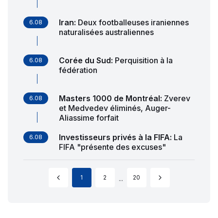
Iran
:
Deux footballeuses iraniennes
6.08
naturalisées australiennes
Corée du Sud
:
Perquisition à la
6.08
fédération
Masters 1000 de Montréal
:
Zverev
6.08
et Medvedev éliminés, Auger-
Aliassime forfait
Investisseurs privés à la FIFA
:
La
6.08
FIFA "présente des excuses"
1
2
20
...