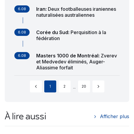
Iran
:
Deux footballeuses iraniennes
6.08
naturalisées australiennes
Corée du Sud
:
Perquisition à la
6.08
fédération
Masters 1000 de Montréal
:
Zverev
6.08
et Medvedev éliminés, Auger-
Aliassime forfait
1
2
20
...
À lire aussi
Afficher plus