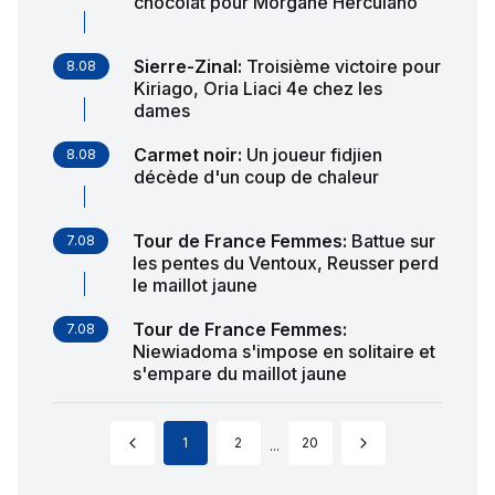
chocolat pour Morgane Herculano
Sierre-Zinal
:
Troisième victoire pour
8.08
Kiriago, Oria Liaci 4e chez les
dames
Carmet noir
:
Un joueur fidjien
8.08
décède d'un coup de chaleur
Tour de France Femmes
:
Battue sur
7.08
les pentes du Ventoux, Reusser perd
le maillot jaune
Tour de France Femmes
:
7.08
Niewiadoma s'impose en solitaire et
s'empare du maillot jaune
1
2
20
...