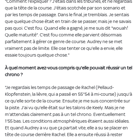
"Comment l'expliquer ? J'étais dans les tribunes, et ne regardais
que la tête de la course. J'étais scotchée par son scenario et
par les temps de passage. Dans le final, je tremblais. Je sentais
que quelque chose était en train de se passer, mais je ne savais
pas quoi. C'est fou. Quand elle a gagné, je me suis dit "wouah!
Quelle maturité". C'est fou comme elle parvient désormais
parfaitement à gérer ce genre de course. Audrey ne se met
vraiment pas de limite. Elle ose tenter ce qu'elle a envie, elle
essaie toujours quelque chose."
À quel moment avez-vous compris qu'elle pouvait réussir un tel
chrono ?
"Je regardais les temps de passage de Rachel (Pellaud-
Klopfenstein, la lièvre, qui a passé en 55''54 à mi-course) jusqu'à
ce qu'elle sorte de la course. Ensuite je me suis concentrée sur
la piste. J'ai vu qu'elle était sur les talons de Keely. Mais je ne
m'attendais clairement pas à un tel chrono. Eventuellement
1'55 bas. Les conditions atmosphériques étaient aussi idéales.
Et quand Audrey a vu que ça partait vite, elle a su se placer en
tête de course derrière Rachel. Elle a ensuite réussi à rester