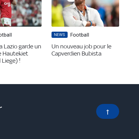
tball
Football
NEWS
La Lazio garde un
Un nouveau job pour le
e Hautekiet
Capverdien Bubista
Liege) !
r