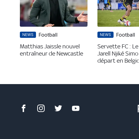
Football
Football
NEWS
NEWS
Matthias Jaissle nouvel
Servette FC : Le
entraîneur de Newcastle
Jarell Njiké Simo
départ en Belgi