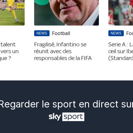
Football
Foo
NEWS
NEWS
 talent
Fragilisé, Infantino se
Serie A : 
 vers un
réunit avec des
œil sur Ib
que ?
responsables de la FIFA
(Standard 
Regarder le sport en direct su