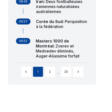
Iran
:
Deux footballeuses
08:45
iraniennes naturalisées
australiennes
Corée du Sud
:
Perquisition
06:57
à la fédération
Masters 1000 de
06:52
Montréal
:
Zverev et
Medvedev éliminés,
Auger-Aliassime forfait
1
2
20
...