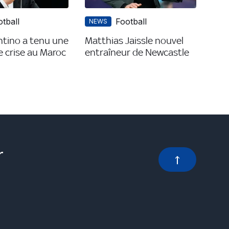
tball
Football
NEWS
antino a tenu une
Matthias Jaissle nouvel
e crise au Maroc
entraîneur de Newcastle
r