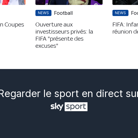
Football
Foo
NEWS
NEWS
en Coupes
Ouverture aux
FIFA: Inf
investisseurs privés: la
réunion d
FIFA "présente des
excuses"
Regarder le sport en direct su