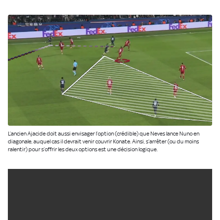
L’ancien Ajacide doit aussi envisager l’option (crédible) que Neves lance Nuno en
diagonale, auquel cas il devrait venir couvrir Konate. Ainsi, s’arrêter (ou du moins
ralentir) pour s’offrir les deux options est une décision logique.