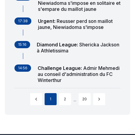
Niewiadoma s'impose en solitaire et
s'empare du maillot jaune
Urgent
:
Reusser perd son maillot
17:38
jaune, Niewiadoma s'impose
Diamond League
:
Shericka Jackson
15:16
à Athletissima
Challenge League
:
Admir Mehmedi
14:56
au conseil d'administration du FC
Winterthur
1
2
20
...