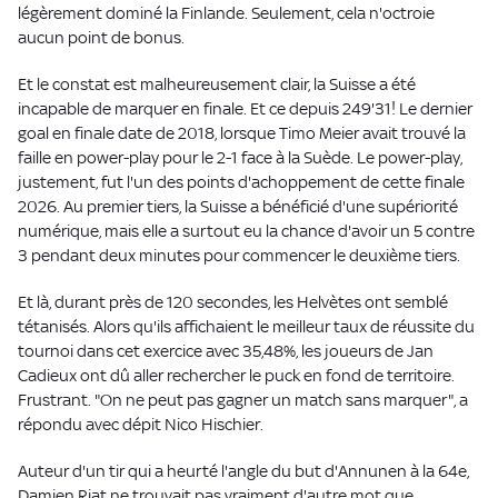
légèrement dominé la Finlande. Seulement, cela n'octroie
aucun point de bonus.
Et le constat est malheureusement clair, la Suisse a été
incapable de marquer en finale. Et ce depuis 249'31! Le dernier
goal en finale date de 2018, lorsque Timo Meier avait trouvé la
faille en power-play pour le 2-1 face à la Suède. Le power-play,
justement, fut l'un des points d'achoppement de cette finale
2026. Au premier tiers, la Suisse a bénéficié d'une supériorité
numérique, mais elle a surtout eu la chance d'avoir un 5 contre
3 pendant deux minutes pour commencer le deuxième tiers.
Et là, durant près de 120 secondes, les Helvètes ont semblé
tétanisés. Alors qu'ils affichaient le meilleur taux de réussite du
tournoi dans cet exercice avec 35,48%, les joueurs de Jan
Cadieux ont dû aller rechercher le puck en fond de territoire.
Frustrant. "On ne peut pas gagner un match sans marquer", a
répondu avec dépit Nico Hischier.
Auteur d'un tir qui a heurté l'angle du but d'Annunen à la 64e,
Damien Riat ne trouvait pas vraiment d'autre mot que