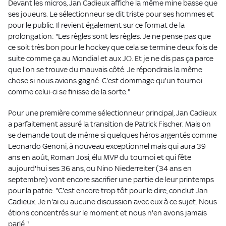
Devant les micros, Jan Cadieux affiche la même mine basse que
ses joueurs. Le sélectionneur se dit triste pour ses hommes et
pour le public. Il revient également sur ce format de la
prolongation: "Les règles sont les règles. Je ne pense pas que
ce soit très bon pour le hockey que cela se termine deux fois de
suite comme ça au Mondial et aux JO. Et je ne dis pas ça parce
que l'on se trouve du mauvais côté. Je répondrais la même
chose si nous avions gagné. C'est dommage qu'un tournoi
comme celui-ci se finisse de la sorte."
Pour une première comme sélectionneur principal, Jan Cadieux
a parfaitement assuré la transition de Patrick Fischer. Mais on
se demande tout de même si quelques héros argentés comme
Leonardo Genoni, à nouveau exceptionnel mais qui aura 39
ans en août, Roman Josi, élu MVP du tournoi et qui fête
aujourd'hui ses 36 ans, ou Nino Niederreiter (34 ans en
septembre) vont encore sacrifier une partie de leur printemps
pour la patrie. "C'est encore trop tôt pour le dire, conclut Jan
Cadieux. Je n'ai eu aucune discussion avec eux à ce sujet. Nous
étions concentrés sur le moment et nous n'en avons jamais
parlé."