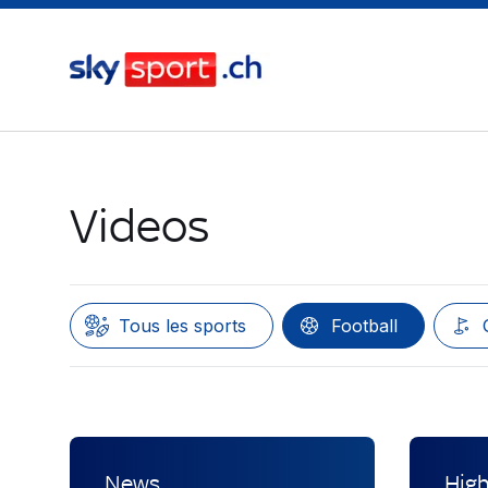
Videos
Tous les sports
Football
News
High