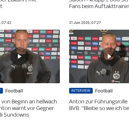
t
Fans beim Auftakttraini
, 07:42
21 Juin 2025, 07:27
Football
Football
W
INTERVIEW
 von Beginn an hellwach
Anton zur Führungsrolle
 Anton warnt vor Gegner
BVB: ''Bleibe so wie ich bin
i Sundowns