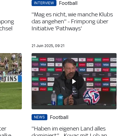
Football
INTERVIEW
''Mag es nicht, wie manche Klubs
impong
das angehen'' - Frimpong über
chsel
Initiative 'Pathways'
21 Juin 2025, 09:21
Football
NEWS
ter
''Haben im eigenen Land alles
halke-
dominiert'' - Kovac mit Lob an