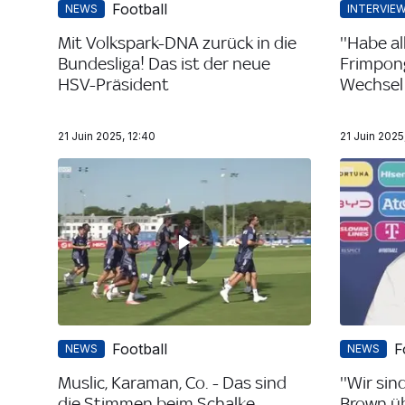
Football
NEWS
INTERVIE
Mit Volkspark-DNA zurück in die
''Habe a
Bundesliga! Das ist der neue
Frimpong
HSV-Präsident
Wechsel
21 Juin 2025, 12:40
21 Juin 2025
Football
F
NEWS
NEWS
Muslic, Karaman, Co. - Das sind
''Wir sin
die Stimmen beim Schalke-
Brown ü