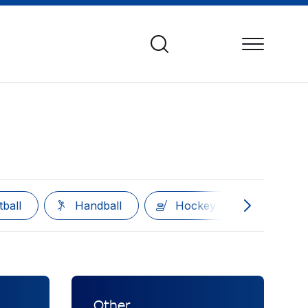
ball
Handball
Hockey sur glace
Other