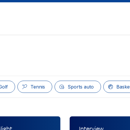
Golf
Tennis
Sports auto
Basket
light
Interview