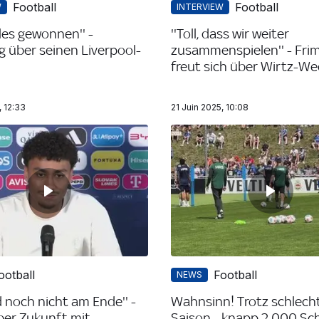
Football
Football
W
INTERVIEW
lles gewonnen'' -
''Toll, dass wir weiter
 über seinen Liverpool-
zusammenspielen'' - Fr
freut sich über Wirtz-We
, 12:33
21 Juin 2025, 10:08
ootball
Football
NEWS
d noch nicht am Ende'' -
Wahnsinn! Trotz schlech
ber Zukunft mit
Saison - knapp 2.000 Sc