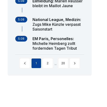
Eilmeldung
:
Marlen Reusser
5.08
bleibt im Maillot Jaune
National League, Medizin
:
5.08
Zugs Mike Künzle verpasst
Saisonstart
EM Paris, Personelles
:
5.08
Michelle Heimberg zollt
fordernden Tagen Tribut
1
2
20
...