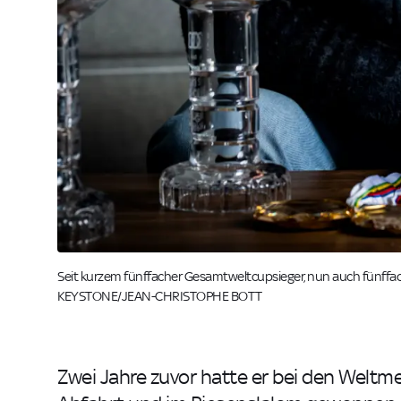
Seit kurzem fünffacher Gesamtweltcupsieger, nun auch fünffa
KEYSTONE/JEAN-CHRISTOPHE BOTT
Zwei Jahre zuvor hatte er bei den Weltme