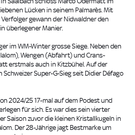
 In Saalbach schloss Marco Odermatt im
liebenen Lücken in seinem Palmarès. Mit
 Verfolger gewann der Nidwaldner den
 in überlegener Manier.
eger im WM-Winter grosse Siege. Neben den
slalom), Wengen (Abfahrt) und Crans-
t erstmals auch in Kitzbühel. Auf der
en Schweizer Super-G-Sieg seit Didier Défago
son 2024/25 17-mal auf dem Podest und
gen für sich. Es war dies sein vierter
r Saison zuvor die kleinen Kristallkugeln in
alom. Der 28-Jährige jagt Bestmarke um