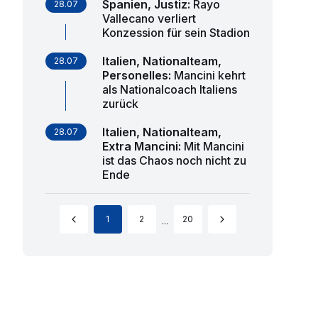
Spanien, Justiz
:
Rayo
28.07
Vallecano verliert
Konzession für sein Stadion
Italien, Nationalteam,
28.07
Personelles
:
Mancini kehrt
als Nationalcoach Italiens
zurück
Italien, Nationalteam,
28.07
Extra Mancini
:
Mit Mancini
ist das Chaos noch nicht zu
Ende
1
2
20
...