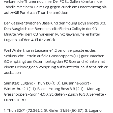
verloren die Thuner noch nie. Der FC St. Gallen könnte in der
Tabelle mit einem Heimsieg gegen Zürich am Ostermontag bis
auf zwölf Punkte an Thun heranrücken.
Der Klassiker zwischen Basel und den Young Boys endete 3:3.
Den Ausgleich der Berner erzielte Ebrima Colley in der 90.
Minute. Weil der FCB nur einen Punkt gewann, fiel er hinter
Lugano auf den 4. Platz zurück.
Weil Winterthur in Lausanne 1:2 verlor, verpasste es das
Schlusslicht, Terrain auf die Grasshoppers (11.) gutzumachen.
GC empfängt am Ostermontag den FC Sion und könnten mit
einem Heimsieg den Vorsprung auf Winterthur auf acht Zähler
ausbauen.
Samstag: Lugano - Thun 1:0 (0:0). Lausanne-Sport -
Winterthur 2:1 (1:1). Basel - Young Boys 3:3 (2:1). - Montag:
Grasshoppers - Sion 14.00. St. Gallen - Zürich 16.30. Servette -
Luzern 16.30.
1. Thun 32/71 (72:36). 2. St. Gallen 31/56 (60:37). 3. Lugano