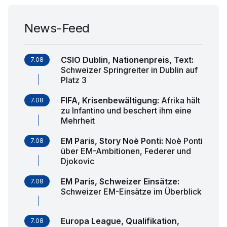
News-Feed
CSIO Dublin, Nationenpreis, Text
:
7.08
Schweizer Springreiter in Dublin auf
Platz 3
FIFA, Krisenbewältigung
:
Afrika hält
7.08
zu Infantino und beschert ihm eine
Mehrheit
EM Paris, Story Noè Ponti
:
Noè Ponti
7.08
über EM-Ambitionen, Federer und
Djokovic
EM Paris, Schweizer Einsätze
:
7.08
Schweizer EM-Einsätze im Überblick
Europa League, Qualifikation,
7.08