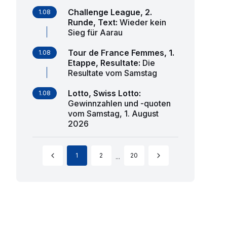
Challenge League, 2.
1.08
Runde, Text
:
Wieder kein
Sieg für Aarau
Tour de France Femmes, 1.
1.08
Etappe, Resultate
:
Die
Resultate vom Samstag
Lotto, Swiss Lotto
:
1.08
Gewinnzahlen und -quoten
vom Samstag, 1. August
2026
1
2
20
...