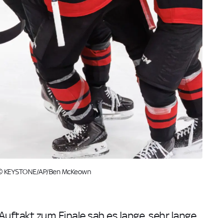
och © KEYSTONE/AP/Ben McKeown
uftakt zum Finale sah es lange, sehr lange