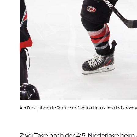
Am Ende jubeln die Spieler der Carolina Hurricanes doch n
Zwei Tage nach der 4:5-Niederlage beim A