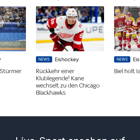
y
Eishockey
Ei
NEWS
NEWS
 Stürmer
Rückkehr einer
Biel holt 
Klublegende! Kane
wechselt zu den Chicago
Blackhawks