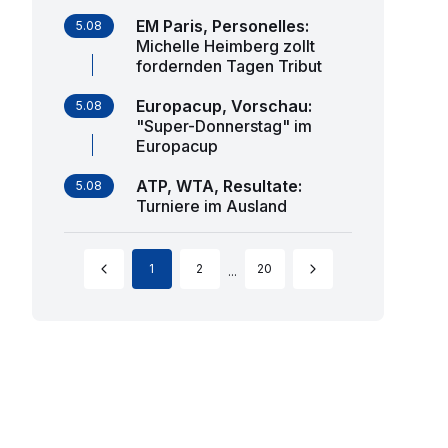
EM Paris, Personelles
:
5.08
Michelle Heimberg zollt
fordernden Tagen Tribut
Europacup, Vorschau
:
5.08
"Super-Donnerstag" im
Europacup
ATP, WTA, Resultate
:
5.08
Turniere im Ausland
1
2
20
...