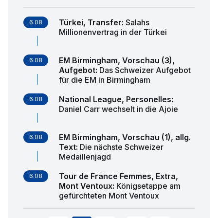
Türkei, Transfer
:
Salahs
6.08
Millionenvertrag in der Türkei
EM Birmingham, Vorschau (3),
6.08
Aufgebot
:
Das Schweizer Aufgebot
für die EM in Birmingham
National League, Personelles
:
6.08
Daniel Carr wechselt in die Ajoie
EM Birmingham, Vorschau (1), allg.
6.08
Text
:
Die nächste Schweizer
Medaillenjagd
Tour de France Femmes, Extra,
6.08
Mont Ventoux
:
Königsetappe am
gefürchteten Mont Ventoux