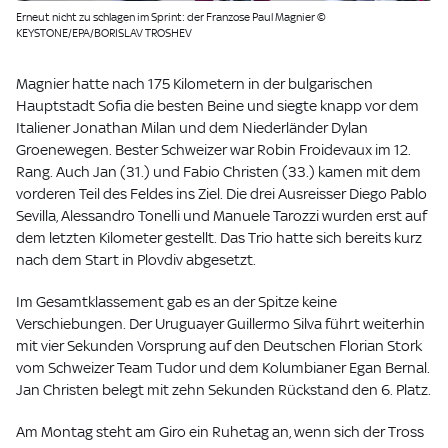
Erneut nicht zu schlagen im Sprint: der Franzose Paul Magnier ©
KEYSTONE/EPA/BORISLAV TROSHEV
Magnier hatte nach 175 Kilometern in der bulgarischen
Hauptstadt Sofia die besten Beine und siegte knapp vor dem
Italiener Jonathan Milan und dem Niederländer Dylan
Groenewegen. Bester Schweizer war Robin Froidevaux im 12.
Rang. Auch Jan (31.) und Fabio Christen (33.) kamen mit dem
vorderen Teil des Feldes ins Ziel. Die drei Ausreisser Diego Pablo
Sevilla, Alessandro Tonelli und Manuele Tarozzi wurden erst auf
dem letzten Kilometer gestellt. Das Trio hatte sich bereits kurz
nach dem Start in Plovdiv abgesetzt.
Im Gesamtklassement gab es an der Spitze keine
Verschiebungen. Der Uruguayer Guillermo Silva führt weiterhin
mit vier Sekunden Vorsprung auf den Deutschen Florian Stork
vom Schweizer Team Tudor und dem Kolumbianer Egan Bernal.
Jan Christen belegt mit zehn Sekunden Rückstand den 6. Platz.
Am Montag steht am Giro ein Ruhetag an, wenn sich der Tross