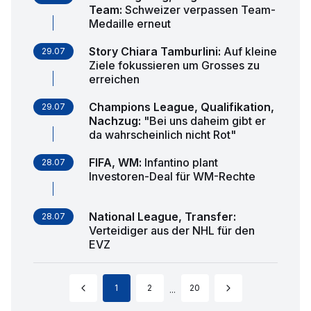
Team
:
Schweizer verpassen Team-
Medaille erneut
Story Chiara Tamburlini
:
Auf kleine
29.07
Ziele fokussieren um Grosses zu
erreichen
Champions League, Qualifikation,
29.07
Nachzug
:
"Bei uns daheim gibt er
da wahrscheinlich nicht Rot"
FIFA, WM
:
Infantino plant
28.07
Investoren-Deal für WM-Rechte
National League, Transfer
:
28.07
Verteidiger aus der NHL für den
EVZ
1
2
20
...