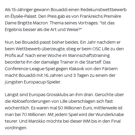
Als 15-Jähriger gewann Bouaddi einen Redekunstwettbewerb
im Élysée-Palast. Den Preis gab es von Frankreichs Première
Dame Brigitte Macron. Thema seines Vortrages: "Ist das
Ergebnis besser als die Art und Weise?"
Nun, bei Bouaddi passt bisher beides. Ein Jahr nachdem er
beim Wettbewerb überzeugte, stieg er beim OSC Lille zu den
Profis auf. Nach einer Woche im Mannschaftstraining
beorderte ihn der damalige Trainer in die Startelf. Das
Conference-League-Spiel gegen Klaksvik von den Färöern
macht Bouaddi mit 16 Jahren und 3 Tagen zu einem der
jüngsten Europacup-Spieler.
Längst sind Europas Grossklubs an ihm dran. Gerüchte über
die Ablöseforderungen von Lille überschlagen sich fast
wöchentlich. Es waren mal 50 Millionen Euro, mittlerweile ist
man bei 70 Millionen. Mit jedem Spiel wird der Wunderknabe
teurer. Und Marokko möchte bei dieser WM bis in den Final
vordringen.