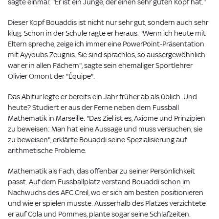
sagte einmal: "Er ist ein Junge, der einen sehr guten Kopf hat."
Dieser Kopf Bouaddis ist nicht nur sehr gut, sondern auch sehr
klug. Schon in der Schule ragte er heraus. "Wenn ich heute mit
Eltern spreche, zeige ich immer eine PowerPoint-Präsentation
mit Ayyoubs Zeugnis. Sie sind sprachlos, so aussergewöhnlich
war er in allen Fächern", sagte sein ehemaliger Sportlehrer
Olivier Omont der "Équipe".
Das Abitur legte er bereits ein Jahr früher ab als üblich. Und
heute? Studiert er aus der Ferne neben dem Fussball
Mathematik in Marseille. "Das Ziel ist es, Axiome und Prinzipien
zu beweisen: Man hat eine Aussage und muss versuchen, sie
zu beweisen", erklärte Bouaddi seine Spezialisierung auf
arithmetische Probleme.
Mathematik als Fach, das offenbar zu seiner Persönlichkeit
passt. Auf dem Fussballplatz verstand Bouaddi schon im
Nachwuchs des AFC Creil, wo er sich am besten positionieren
und wie er spielen musste. Ausserhalb des Platzes verzichtete
er auf Cola und Pommes, plante sogar seine Schlafzeiten.