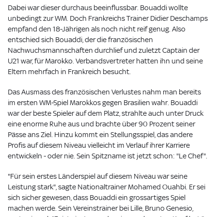
Dabei war dieser durchaus beeinflussbar. Bouaddi wollte
unbedingt zur WM. Doch Frankreichs Trainer Didier Deschamps
empfand den 18-Jährigen als noch nicht reif genug. Also
entschied sich Bouaddi, der die französischen
Nachwuchsmannschaften durchlief und zuletzt Captain der
U21 war, für Marokko. Verbandsvertreter hatten ihn und seine
Eltern mehrfach in Frankreich besucht.
Das Ausmass des französischen Verlustes nahm man bereits
im ersten WM-Spiel Marokkos gegen Brasilien wahr. Bouaddi
war der beste Spieler auf dem Platz, strahlte auch unter Druck
eine enorme Ruhe aus und brachte über 90 Prozent seiner
Pässe ans Ziel. Hinzu kommt ein Stellungsspiel, das andere
Profis auf diesem Niveau vielleicht im Verlauf ihrer Karriere
entwickeln - oder nie. Sein Spitzname ist jetzt schon: "Le Chef".
"Für sein erstes Länderspiel auf diesem Niveau war seine
Leistung stark", sagte Nationaltrainer Mohamed Ouahbi. Er sei
sich sicher gewesen, dass Bouaddi ein grossartiges Spiel
machen werde. Sein Vereinstrainer bei Lille, Bruno Genesio,