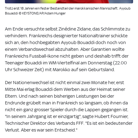
Trotz erst 18 Jahren ein fester Bestandteil der marokkanischen Mannschaft: Ayyoub
Bouaddi © KEYSTONE/AP/Adam Hunger
Am Ende versuchte selbst Zinédine Zidane, das Schlimmste zu
verhindern. Frankreichs designierter Nationaltrainer schickte
sich an, den hochbegabten Ayyoub Bouaddi doch noch von
einem Verbandswechsel abzuhalten. Aber Garantien wollte
Frankreichs Fussball-Ikone nicht geben und deshalb trifft der
Teenager Bouaddi im WM-Viertelfinal am Donnerstag (22.00
Uhr Schweizer Zeit) mit Marokko auf sein Geburtsland.
Der Nationenwechsel ist nicht einmal zwei Monate her, erst
Mitte Mai erlag Bouaddi dem Werben aus der Heimat seiner
Eltern. Und nach seinen bisherigen Leistungen bei der
Endrunde grübelt man in Frankreich so langsam, ob ihnen da
nicht ein ganz grosser Spieler durch die Lappen gegangen ist.
"In seinem Jahrgang ist er einzigartig", sagte Hubert Fournier,
Technischer Direktor des Verbands FFF. "Es ist ein bedeutender
Verlust. Aber es war sein Entscheid."