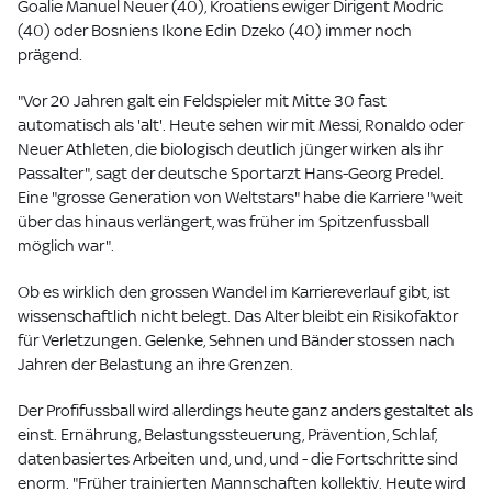
Goalie Manuel Neuer (40), Kroatiens ewiger Dirigent Modric
(40) oder Bosniens Ikone Edin Dzeko (40) immer noch
prägend.
"Vor 20 Jahren galt ein Feldspieler mit Mitte 30 fast
automatisch als 'alt'. Heute sehen wir mit Messi, Ronaldo oder
Neuer Athleten, die biologisch deutlich jünger wirken als ihr
Passalter", sagt der deutsche Sportarzt Hans-Georg Predel.
Eine "grosse Generation von Weltstars" habe die Karriere "weit
über das hinaus verlängert, was früher im Spitzenfussball
möglich war".
Ob es wirklich den grossen Wandel im Karriereverlauf gibt, ist
wissenschaftlich nicht belegt. Das Alter bleibt ein Risikofaktor
für Verletzungen. Gelenke, Sehnen und Bänder stossen nach
Jahren der Belastung an ihre Grenzen.
Der Profifussball wird allerdings heute ganz anders gestaltet als
einst. Ernährung, Belastungssteuerung, Prävention, Schlaf,
datenbasiertes Arbeiten und, und, und - die Fortschritte sind
enorm. "Früher trainierten Mannschaften kollektiv. Heute wird