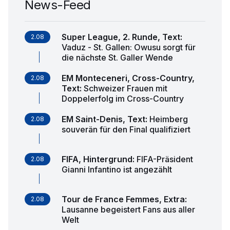
News-Feed
Super League, 2. Runde, Text
:
2.08
Vaduz - St. Gallen: Owusu sorgt für
die nächste St. Galler Wende
EM Monteceneri, Cross-Country,
2.08
Text
:
Schweizer Frauen mit
Doppelerfolg im Cross-Country
EM Saint-Denis, Text
:
Heimberg
2.08
souverän für den Final qualifiziert
FIFA, Hintergrund
:
FIFA-Präsident
2.08
Gianni Infantino ist angezählt
Tour de France Femmes, Extra
:
2.08
Lausanne begeistert Fans aus aller
Welt