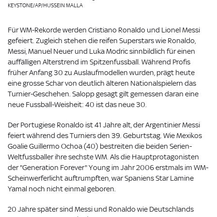
KEYSTONE/AP/HUSSEIN MALLA
Für WM-Rekorde werden Cristiano Ronaldo und Lionel Messi
gefeiert. Zugleich stehen die reifen Superstars wie Ronaldo,
Messi, Manuel Neuer und Luka Modric sinnbildlich für einen
auffälligen Alterstrend im Spitzenfussball. Während Profis
früher Anfang 30 zu Auslaufmodellen wurden, prägt heute
eine grosse Schar von deutlich älteren Nationalspielern das
Turnier-Geschehen. Salopp gesagt gilt gemessen daran eine
neue Fussball-Weisheit: 40 ist das neue 30.
Der Portugiese Ronaldo ist 41 Jahre alt, der Argentinier Messi
feiert während des Turniers den 39. Geburtstag. Wie Mexikos
Goalie Guillermo Ochoa (40) bestreiten die beiden Serien-
Weltfussballer ihre sechste WM. Als die Hauptprotagonisten
der "Generation Forever" Young im Jahr 2006 erstmals im WM-
Scheinwerferlicht auftrumpften, war Spaniens Star Lamine
Yamal noch nicht einmal geboren.
20 Jahre später sind Messi und Ronaldo wie Deutschlands