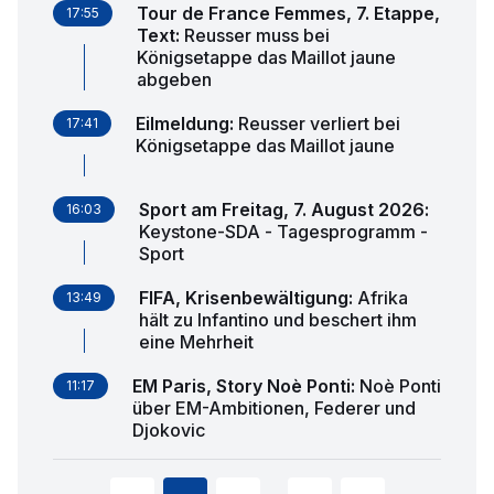
Tour de France Femmes, 7. Etappe,
17:55
Text
:
Reusser muss bei
Königsetappe das Maillot jaune
abgeben
Eilmeldung
:
Reusser verliert bei
17:41
Königsetappe das Maillot jaune
Sport am Freitag, 7. August 2026
:
16:03
Keystone-SDA - Tagesprogramm -
Sport
FIFA, Krisenbewältigung
:
Afrika
13:49
hält zu Infantino und beschert ihm
eine Mehrheit
EM Paris, Story Noè Ponti
:
Noè Ponti
11:17
über EM-Ambitionen, Federer und
Djokovic