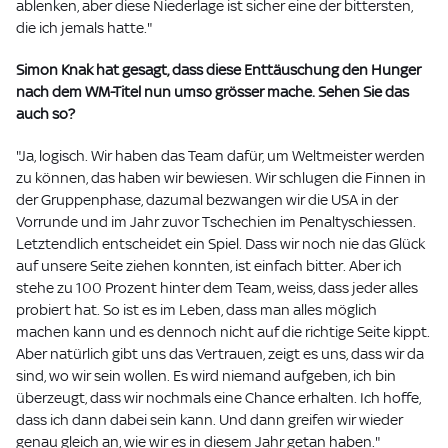
ablenken, aber diese Niederlage ist sicher eine der bittersten,
die ich jemals hatte."
Simon Knak hat gesagt, dass diese Enttäuschung den Hunger
nach dem WM-Titel nun umso grösser mache. Sehen Sie das
auch so?
"Ja, logisch. Wir haben das Team dafür, um Weltmeister werden
zu können, das haben wir bewiesen. Wir schlugen die Finnen in
der Gruppenphase, dazumal bezwangen wir die USA in der
Vorrunde und im Jahr zuvor Tschechien im Penaltyschiessen.
Letztendlich entscheidet ein Spiel. Dass wir noch nie das Glück
auf unsere Seite ziehen konnten, ist einfach bitter. Aber ich
stehe zu 100 Prozent hinter dem Team, weiss, dass jeder alles
probiert hat. So ist es im Leben, dass man alles möglich
machen kann und es dennoch nicht auf die richtige Seite kippt.
Aber natürlich gibt uns das Vertrauen, zeigt es uns, dass wir da
sind, wo wir sein wollen. Es wird niemand aufgeben, ich bin
überzeugt, dass wir nochmals eine Chance erhalten. Ich hoffe,
dass ich dann dabei sein kann. Und dann greifen wir wieder
genau gleich an, wie wir es in diesem Jahr getan haben."