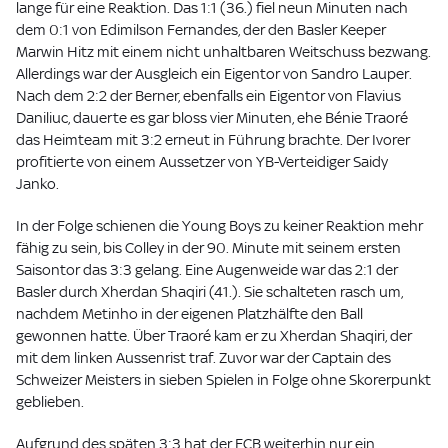
lange für eine Reaktion. Das 1:1 (36.) fiel neun Minuten nach
dem 0:1 von Edimilson Fernandes, der den Basler Keeper
Marwin Hitz mit einem nicht unhaltbaren Weitschuss bezwang.
Allerdings war der Ausgleich ein Eigentor von Sandro Lauper.
Nach dem 2:2 der Berner, ebenfalls ein Eigentor von Flavius
Daniliuc, dauerte es gar bloss vier Minuten, ehe Bénie Traoré
das Heimteam mit 3:2 erneut in Führung brachte. Der Ivorer
profitierte von einem Aussetzer von YB-Verteidiger Saidy
Janko.
In der Folge schienen die Young Boys zu keiner Reaktion mehr
fähig zu sein, bis Colley in der 90. Minute mit seinem ersten
Saisontor das 3:3 gelang. Eine Augenweide war das 2:1 der
Basler durch Xherdan Shaqiri (41.). Sie schalteten rasch um,
nachdem Metinho in der eigenen Platzhälfte den Ball
gewonnen hatte. Über Traoré kam er zu Xherdan Shaqiri, der
mit dem linken Aussenrist traf. Zuvor war der Captain des
Schweizer Meisters in sieben Spielen in Folge ohne Skorerpunkt
geblieben.
Aufgrund des späten 3:3 hat der FCB weiterhin nur ein