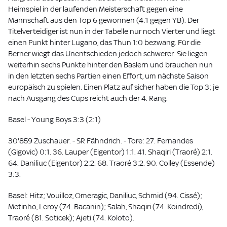
Heimspiel in der laufenden Meisterschaft gegen eine
Mannschaft aus den Top 6 gewonnen (4:1 gegen YB). Der
Titelverteidiger ist nun in der Tabelle nur noch Vierter und liegt
einen Punkt hinter Lugano, das Thun 1:0 bezwang. Für die
Berner wiegt das Unentschieden jedoch schwerer. Sie liegen
weiterhin sechs Punkte hinter den Baslern und brauchen nun
in den letzten sechs Partien einen Effort, um nächste Saison
europäisch zu spielen. Einen Platz auf sicher haben die Top 3; je
nach Ausgang des Cups reicht auch der 4. Rang.
Basel - Young Boys 3:3 (2:1)
30'859 Zuschauer. - SR Fähndrich. - Tore: 27. Fernandes
(Gigovic) 0:1. 36. Lauper (Eigentor) 1:1. 41. Shaqiri (Traoré) 2:1.
64. Daniliuc (Eigentor) 2:2. 68. Traoré 3:2. 90. Colley (Essende)
3:3.
Basel: Hitz; Vouilloz, Omeragic, Daniliuc, Schmid (94. Cissé);
Metinho, Leroy (74. Bacanin); Salah, Shaqiri (74. Koindredi),
Traoré (81. Soticek); Ajeti (74. Koloto).