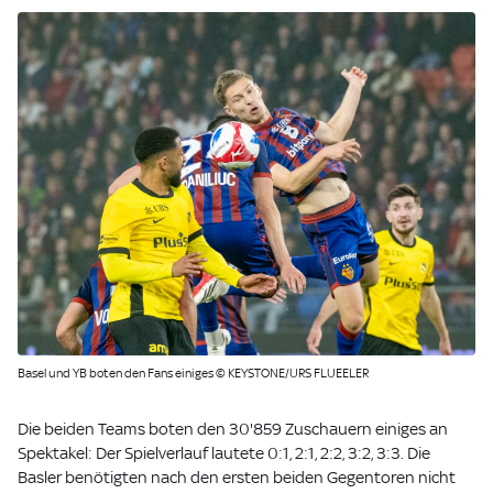
Basel und YB boten den Fans einiges © KEYSTONE/URS FLUEELER
Die beiden Teams boten den 30'859 Zuschauern einiges an
Spektakel: Der Spielverlauf lautete 0:1, 2:1, 2:2, 3:2, 3:3. Die
Basler benötigten nach den ersten beiden Gegentoren nicht