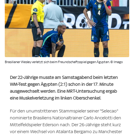
Brasilianer Wesley verletzt sich beim Freundschaftsspiel gegen Ägypten. © Imago
Der 22-Jährige musste am Samstagabend beim letzten
WM-Test gegen Ägypten (2:1) schon in der 17. Minute
ausgewechselt werden. Eine MRT-Untersuchung ergab
eine Muskelverletzung im linken Oberschenkel.
Für den unumstrittenen Stammspieler seiner "Selecao"
nominierte Brasiliens Nationaltrainer Carlo Ancelotti den
Mittelfeldspieler Ederson nach. Der 26-Jährige steht kurz
vor einem Wechsel von Atalanta Bergamo zu Manchester