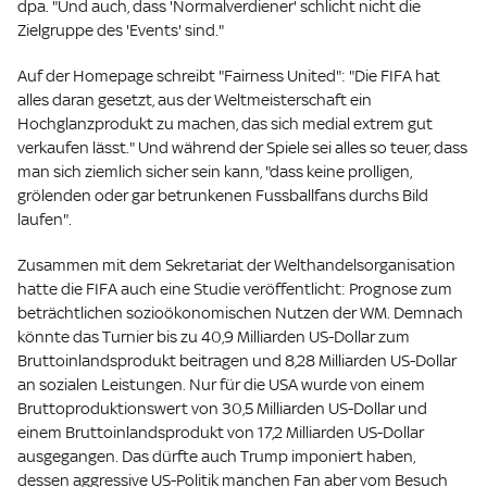
dpa. "Und auch, dass 'Normalverdiener' schlicht nicht die
Zielgruppe des 'Events' sind."
Auf der Homepage schreibt "Fairness United": "Die FIFA hat
alles daran gesetzt, aus der Weltmeisterschaft ein
Hochglanzprodukt zu machen, das sich medial extrem gut
verkaufen lässt." Und während der Spiele sei alles so teuer, dass
man sich ziemlich sicher sein kann, "dass keine prolligen,
grölenden oder gar betrunkenen Fussballfans durchs Bild
laufen".
Zusammen mit dem Sekretariat der Welthandelsorganisation
hatte die FIFA auch eine Studie veröffentlicht: Prognose zum
beträchtlichen sozioökonomischen Nutzen der WM. Demnach
könnte das Turnier bis zu 40,9 Milliarden US-Dollar zum
Bruttoinlandsprodukt beitragen und 8,28 Milliarden US-Dollar
an sozialen Leistungen. Nur für die USA wurde von einem
Bruttoproduktionswert von 30,5 Milliarden US-Dollar und
einem Bruttoinlandsprodukt von 17,2 Milliarden US-Dollar
ausgegangen. Das dürfte auch Trump imponiert haben,
dessen aggressive US-Politik manchen Fan aber vom Besuch