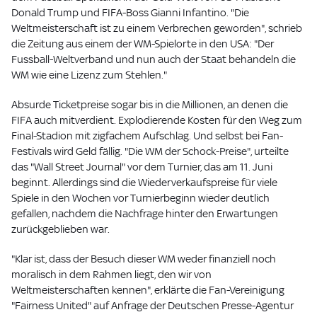
Donald Trump und FIFA-Boss Gianni Infantino. "Die
Weltmeisterschaft ist zu einem Verbrechen geworden", schrieb
die Zeitung aus einem der WM-Spielorte in den USA: "Der
Fussball-Weltverband und nun auch der Staat behandeln die
WM wie eine Lizenz zum Stehlen."
Absurde Ticketpreise sogar bis in die Millionen, an denen die
FIFA auch mitverdient. Explodierende Kosten für den Weg zum
Final-Stadion mit zigfachem Aufschlag. Und selbst bei Fan-
Festivals wird Geld fällig. "Die WM der Schock-Preise", urteilte
das "Wall Street Journal" vor dem Turnier, das am 11. Juni
beginnt. Allerdings sind die Wiederverkaufspreise für viele
Spiele in den Wochen vor Turnierbeginn wieder deutlich
gefallen, nachdem die Nachfrage hinter den Erwartungen
zurückgeblieben war.
"Klar ist, dass der Besuch dieser WM weder finanziell noch
moralisch in dem Rahmen liegt, den wir von
Weltmeisterschaften kennen", erklärte die Fan-Vereinigung
"Fairness United" auf Anfrage der Deutschen Presse-Agentur