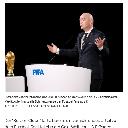
Präsident Gianni Infantino und die FIFA loten an der WM in den USA, Kanada und
Mexiko die finanzielle Schmerzgrenze der Fussballfans aus ©
KEYSTONE/AP/ALEXANDER ZEMLIANICHENKO
Der "Boston Globe" fällte bereits ein vernichtendes Urteil vor
dem Fussball-Spektakel in der Geld-Welt von US-Präsident