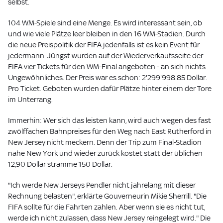
selbst.
104 WM-Spiele sind eine Menge. Es wird interessant sein, ob
und wie viele Plätze leer bleiben in den 16 WM-Stadien. Durch
die neue Preispolitik der FIFA jedenfalls ist es kein Event für
jedermann. Jüngst wurden auf der Wiederverkaufsseite der
FIFA vier Tickets für den WM-Final angeboten - an sich nichts
Ungewöhnliches. Der Preis war es schon: 2'299'998.85 Dollar.
Pro Ticket. Geboten wurden dafür Plätze hinter einem der Tore
im Unterrang.
Immerhin: Wer sich das leisten kann, wird auch wegen des fast
zwölffachen Bahnpreises für den Weg nach East Rutherford in
New Jersey nicht meckern. Denn der Trip zum Final-Stadion
nahe New York und wieder zurück kostet statt der üblichen
12,90 Dollar stramme 150 Dollar.
"Ich werde New Jerseys Pendler nicht jahrelang mit dieser
Rechnung belasten", erklärte Gouverneurin Mikie Sherrill. "Die
FIFA sollte für die Fahrten zahlen. Aber wenn sie es nicht tut,
werde ich nicht zulassen, dass New Jersey reingelegt wird." Die