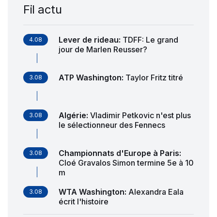
Fil actu
Lever de rideau
:
TDFF: Le grand
4.08
jour de Marlen Reusser?
ATP Washington
:
Taylor Fritz titré
3.08
Algérie
:
Vladimir Petkovic n'est plus
3.08
le sélectionneur des Fennecs
Championnats d'Europe à Paris
:
3.08
Cloé Gravalos Simon termine 5e à 10
m
WTA Washington
:
Alexandra Eala
3.08
écrit l'histoire