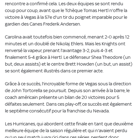
rencontre a confirmé cela. Les deux équipes se sont rendu
coup pour coup, avant que le Tchèque Tomas Hertl n'offre la
victoire à Vegas à la 57e d'un tir du poignet imparable pour le
gardien des Canes Frederik Andersen.
Carolina avait toutefois bien commencé, menant 2-0 après 12
minutes et un doublé de Nikolaj Ehlers. Mais les Knights ont
renversé la vapeur, prenant l'avantage 3-2, puis 4-3 et
finalement 5-4 grâce à Hertl. Le défenseur Shea Theodore (un
but, deux assists) et le centre Brett Howden (un but, un assist)
se sont également illustrés dans ce premier acte.
Grâce à ce succès, l'incroyable forme de Vegas sous la direction
de John Tortorella se poursuit. Depuis son arrivée à la barre, le
coach américain présente un bilan de 20 victoires pour 5
défaites seulement. Dans ces play-off, ce succès est également
le septième consécutif pour la franchise du Nevada.
Les Hurricanes, qui abordent cette finale en tant que deuxième
meilleure équipe de la saison régulière et qui n'avaient perdu
qu'un seul match jusqu'ici dans ces séries, perdent donc