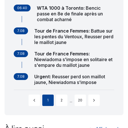
WTA 1000 à Toronto
:
Bencic
06:40
passe en 8e de finale après un
combat acharné
Tour de France Femmes
:
Battue sur
7.08
les pentes du Ventoux, Reusser perd
le maillot jaune
Tour de France Femmes
:
7.08
Niewiadoma s'impose en solitaire et
s'empare du maillot jaune
Urgent
:
Reusser perd son maillot
7.08
jaune, Niewiadoma s'impose
1
2
20
...