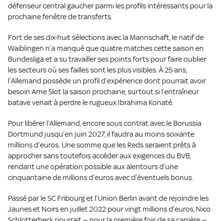
défenseur central gaucher parmi les profils intéressants pour la
prochaine fenêtre de transferts.
Fort de ses dix-huit sélections avec la Mannschaft, le natif de
Waiblingen n’a manqué que quatre matches cette saison en
Bundesliga et a su travailler ses points forts pour faire oublier
les secteurs où ses failles sont les plus visibles. À 25 ans,
l’Allemand possède un profil d’expérience dont pourrait avoir
besoin Arne Slot la saison prochaine, surtout si l’entraîneur
batave venait à perdre le rugueux Ibrahima Konaté.
Pour libérer l’Allemand, encore sous contrat avec le Borussia
Dortmund jusqu’en juin 2027, il faudra au moins soixante
millions d’euros. Une somme que les Reds seraient prêts à
approcher sans toutefois accéder aux exigences du BVB,
rendant une opération possible aux alentours d’une
cinquantaine de millions d’euros avec d’éventuels bonus.
Passé par le SC Fribourg et l’Union Berlin avant de rejoindre les
Jaunes et Noirs en juillet 2022 pour vingt millions d’euros, Nico
Schlotterbeck pourrait — pour la première fois de sa carrière —