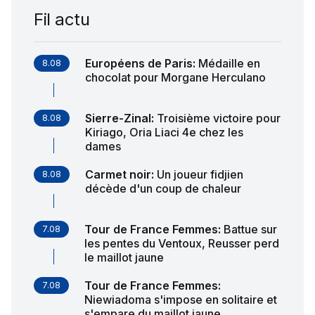
Fil actu
Européens de Paris
:
Médaille en
8.08
chocolat pour Morgane Herculano
Sierre-Zinal
:
Troisième victoire pour
8.08
Kiriago, Oria Liaci 4e chez les
dames
Carmet noir
:
Un joueur fidjien
8.08
décède d'un coup de chaleur
Tour de France Femmes
:
Battue sur
7.08
les pentes du Ventoux, Reusser perd
le maillot jaune
Tour de France Femmes
:
7.08
Niewiadoma s'impose en solitaire et
s'empare du maillot jaune