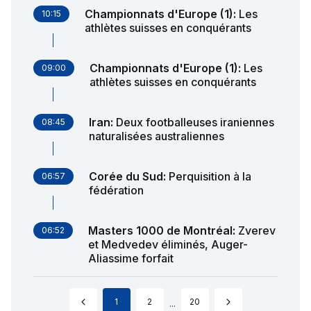
Championnats d'Europe (1)
:
Les
10:15
athlètes suisses en conquérants
Championnats d'Europe (1)
:
Les
09:00
athlètes suisses en conquérants
Iran
:
Deux footballeuses iraniennes
08:45
naturalisées australiennes
Corée du Sud
:
Perquisition à la
06:57
fédération
Masters 1000 de Montréal
:
Zverev
06:52
et Medvedev éliminés, Auger-
Aliassime forfait
1
2
20
...