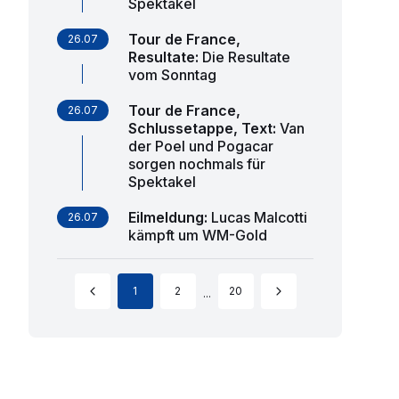
Spektakel
Tour de France,
26.07
Resultate
:
Die Resultate
vom Sonntag
Tour de France,
26.07
Schlussetappe, Text
:
Van
der Poel und Pogacar
sorgen nochmals für
Spektakel
Eilmeldung
:
Lucas Malcotti
26.07
kämpft um WM-Gold
1
2
20
...