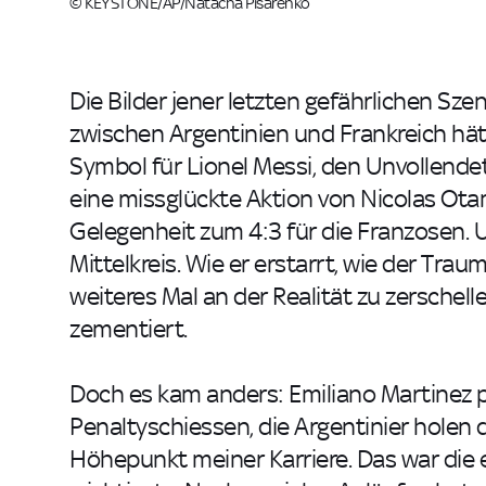
© KEYSTONE/AP/Natacha Pisarenko
Die Bilder jener letzten gefährlichen Sz
zwischen Argentinien und Frankreich h
Symbol für Lionel Messi, den Unvollendet
eine missglückte Aktion von Nicolas Ota
Gelegenheit zum 4:3 für die Franzosen. 
Mittelkreis. Wie er erstarrt, wie der Tra
weiteres Mal an der Realität zu zerschel
zementiert.
Doch es kam anders: Emiliano Martinez pa
Penaltyschiessen, die Argentinier holen d
Höhepunkt meiner Karriere. Das war die ei