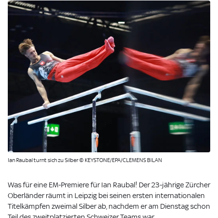
Ian Raubal turnt sich zu Silber © KEYSTONE/EPA/CLEMENS BILAN
Was für eine EM-Premiere für Ian Raubal! Der 23-jährige Zürcher
Oberländer räumt in Leipzig bei seinen ersten internationalen
Titelkämpfen zweimal Silber ab, nachdem er am Dienstag schon
Teil des zweitplatzierten Schweizer Teams war.