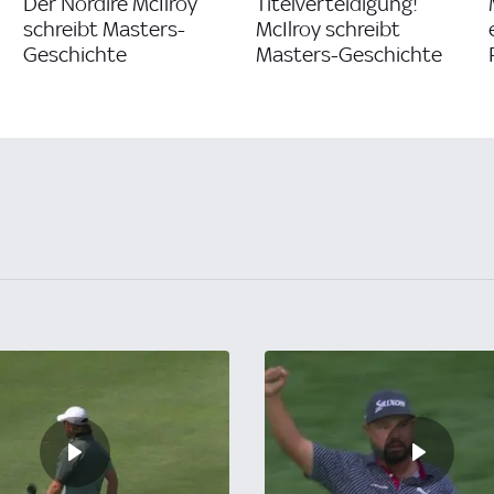
Der Nordire McIlroy
Titelverteidigung!
schreibt Masters-
McIlroy schreibt
Geschichte
Masters-Geschichte