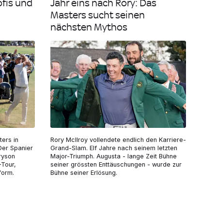
ofis und
Jahr eins nach Rory: Das
Masters sucht seinen
nächsten Mythos
ters in
Rory McIlroy vollendete endlich den Karriere-
Der Spanier
Grand-Slam. Elf Jahre nach seinem letzten
ryson
Major-Triumph. Augusta - lange Zeit Bühne
Tour,
seiner grössten Enttäuschungen - wurde zur
form.
Bühne seiner Erlösung.