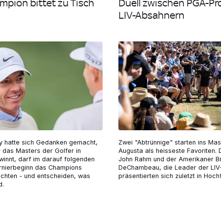
mpion bittet zu Tisch
Duell zwischen PGA-Pr
LIV-Absahnern
oy hatte sich Gedanken gemacht,
Zwei "Abtrünnige" starten ins Mas
r das Masters der Golfer in
Augusta als heisseste Favoriten. 
innt, darf im darauf folgenden
John Rahm und der Amerikaner B
urnierbeginn das Champions
DeChambeau, die Leader der LIV-
ichten - und entscheiden, was
präsentierten sich zuletzt in Hoch
d.