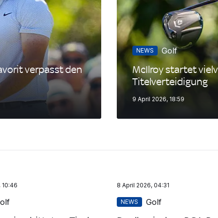
Golf
NEWS
avorit verpasst den
McIlroy startet vie
Titelverteidigung
9 April 2026, 18:59
, 10:46
8 April 2026, 04:31
olf
Golf
NEWS