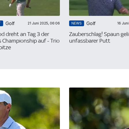
Golf
Golf
T
21 Juni 2025, 06:06
NEWS
16 Jun
d dreht an Tag 3 der
Zauberschlag! Spaun gel
s Championship auf - Trio
unfassbarer Putt
pitze