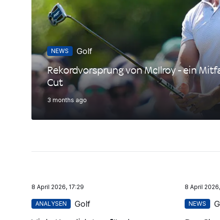
Golf
NEWS
Rekordvorsprung von McIlroy - ein Mitf
Cut
3 months ago
8 April 2026, 17:29
8 April 2026
Golf
G
ANALYSEN
NEWS