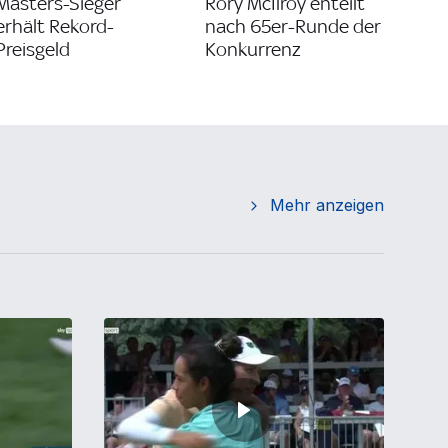
Masters-Sieger
Rory McIlroy enteilt
erhält Rekord-
nach 65er-Runde der
Preisgeld
Konkurrenz
Mehr anzeigen