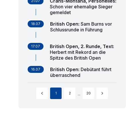
Crans-Montana, Personelles
:
21.07
Schon vier ehemalige Sieger
gemeldet
British Open
:
Sam Burns vor
18.07
Schlussrunde in Führung
British Open, 2. Runde, Text
:
17.07
Herbert mit Rekord an die
Spitze des British Open
British Open
:
Debütant führt
16.07
überraschend
1
2
20
...