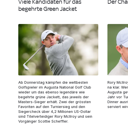
Viele Kandidaten für das
Der Cha
begehrte Green Jacket
Ab Donnerstag kämpfen die weltbesten
Rory McIlr
Golfspieler im Augusta National Golf Club
na klar. We
wieder um das ebenso legendäre wie
Augusta gew
begehrte grüne Jackett, das jeweils der
Jahr vor T
Masters-Sieger erhält. Zwei der grössten
Dinner ausr
Favoriten auf den Turniersieg und den
serviert wir
Siegercheck über 4,2 Millionen US-Dollar
sind Titelverteidiger Rory McIlroy und sein
Vorgänger Scottie Scheffler.