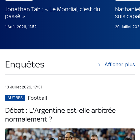
Jonathan Tah : « Le Mondial, c'est du
Nathaniel
passé »
suis capa
1 Août 2026, 11:52
29 Juillet 20
Enquêtes
Afficher plus
13 Juillet 2026, 17:31
Football
AUTRES
Débat : L'Argentine est-elle arbitrée
normalement ?