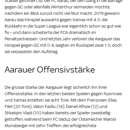
Stärker gefordert ist der FC Aarau, der den Gang in die Barrage
gegen GC oder allenfalls Winterthur vermeiden möchte,
nachdem ein Blick zurück nicht viel Mut macht. 2019 gewann
Aarau das Hinspiel auswärts gegen Xamax mit 4:0, die
Rückkehr in die Super League war eigentlich schon so gut wie
fix – und dann scheiterte der FCA dramatisch im
Penaltyschiessen. Und letztes Jahr verloren die Aargauer das
Hinspiel gegen GC mit 0:4, siegten im Rückspiel zwar 1:0, doch
sie verpassten den Aufstieg.
Aarauer Offensivstärke
Die grosse Stärke der Aargauer liegt sicherlich ihn ihrer
Offensivstärke. In den letzten beiden Spielen gegen Nyonnais
und Xamax erzielten sie acht Tore. Mit dem Franzosen Elias
Filet (20 Tore), Valon Fazliu (14), Daniel Afriyie (12) und
Shkelqim Vladi (10) haben bereits vier Spieler zweistellig
getroffen, während beim FC Vaduz der Österreicher Marcel
Monsberger mit zehn Treffern der erfolgreichste