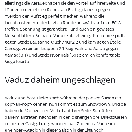
allerdings die Aarauer, haben sie den Vorteil auf ihrer Seite und
können in der letzten Runde am Freitag daheim gegen
Yverdon den Aufstieg perfekt machen, während die
Liechtensteiner in der letzten Runde auswärts auf den FC Wil
treffen. Spannung ist garantiert – und auch ein gewisses
Nervenflattern. So hatte Vaduz zuletzt einige Probleme, spielte
gegen Stade Lausanne-Ouchy nur 2:2 und kam gegen Étoile
Carouge zu einem knappen 2:1-Sieg, während Aarau gegen
Xamax (3:1) und Stade Nyonnais (5:1) ziemlich komfortable
Siege feierte.
Vaduz daheim ungeschlagen
Vaduz und Aarau liefern sich während der ganzen Saison ein
Kopf-an-Kopf-Rennen, nun kommt es zum Showdown. Und da
haben die Vaduzer den Vorteil auf ihrer Seite. Sie dürfen
daheim antreten, nachdem in den bisherigen drei Direktduellen
immer der Gastgeber gewonnen hat. Zudem ist Vaduz im
Rheinpark-Stadion in dieser Saison in der Liga noch