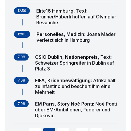
Elite16 Hamburg, Text
:
12:59
Brunner/Hüberli hoffen auf Olympia-
Revanche
Personelles, Medizin
:
Joana Mäder
12:03
verletzt sich in Hamburg
CSIO Dublin, Nationenpreis, Text
:
7.08
Schweizer Springreiter in Dublin auf
Platz 3
FIFA, Krisenbewältigung
:
Afrika hält
7.08
zu Infantino und beschert ihm eine
Mehrheit
EM Paris, Story Noè Ponti
:
Noè Ponti
7.08
über EM-Ambitionen, Federer und
Djokovic