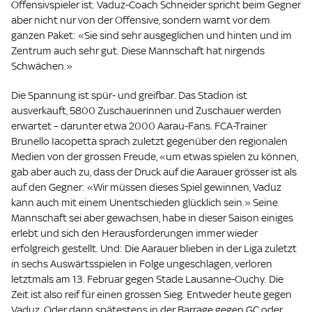
Offensivspieler ist. Vaduz-Coach Schneider spricht beim Gegner
aber nicht nur von der Offensive, sondern warnt vor dem
ganzen Paket: «Sie sind sehr ausgeglichen und hinten und im
Zentrum auch sehr gut. Diese Mannschaft hat nirgends
Schwächen.»
Die Spannung ist spür- und greifbar. Das Stadion ist
ausverkauft, 5800 Zuschauerinnen und Zuschauer werden
erwartet – darunter etwa 2000 Aarau-Fans. FCA-Trainer
Brunello Iacopetta sprach zuletzt gegenüber den regionalen
Medien von der grossen Freude, «um etwas spielen zu können,
gab aber auch zu, dass der Druck auf die Aarauer grösser ist als
auf den Gegner: «Wir müssen dieses Spiel gewinnen, Vaduz
kann auch mit einem Unentschieden glücklich sein.» Seine
Mannschaft sei aber gewachsen, habe in dieser Saison einiges
erlebt und sich den Herausforderungen immer wieder
erfolgreich gestellt. Und: Die Aarauer blieben in der Liga zuletzt
in sechs Auswärtsspielen in Folge ungeschlagen, verloren
letztmals am 13. Februar gegen Stade Lausanne-Ouchy. Die
Zeit ist also reif für einen grossen Sieg. Entweder heute gegen
Vaduz. Oder dann spätestens in der Barrage gegen GC oder