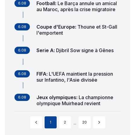
Football
:
Le Barça annule un amical
6.08
au Maroc, après la crise migratoire
Coupe d'Europe
:
Thoune et St-Gall
6.08
l'emportent
Serie A
:
Djibril Sow signe à Gênes
6.08
FIFA
:
L'UEFA maintient la pression
6.08
sur Infantino, l'Asie divisée
Jeux olympiques
:
La championne
6.08
olympique Muirhead revient
1
2
20
...