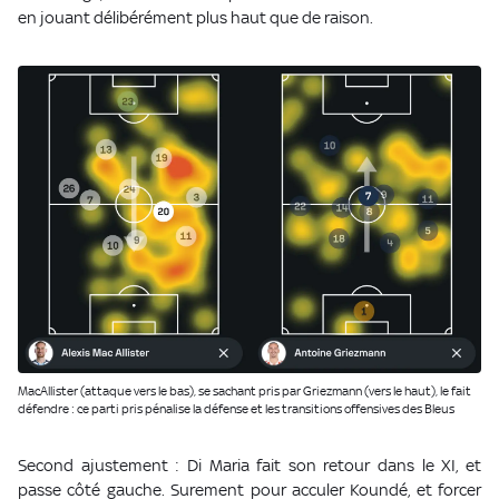
en jouant délibérément plus haut que de raison.
MacAllister (attaque vers le bas), se sachant pris par Griezmann (vers le haut), le fait
défendre : ce parti pris pénalise la défense et les transitions offensives des Bleus
Second ajustement : Di Maria fait son retour dans le XI, et
passe côté gauche. Surement pour acculer Koundé, et forcer