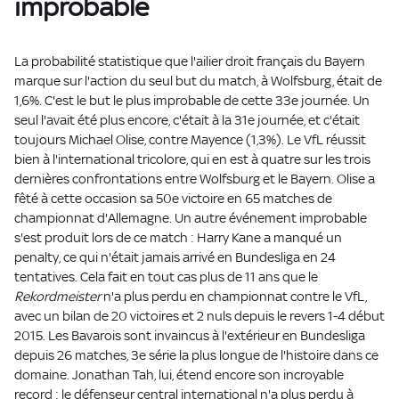
improbable
La probabilité statistique que l'ailier droit français du Bayern
marque sur l'action du seul but du match, à Wolfsburg, était de
1,6%. C'est le but le plus improbable de cette 33e journée. Un
seul l'avait été plus encore, c'était à la 31e journée, et c'était
toujours Michael Olise, contre Mayence (1,3%). Le VfL réussit
bien à l'international tricolore, qui en est à quatre sur les trois
dernières confrontations entre Wolfsburg et le Bayern. Olise a
fêté à cette occasion sa 50e victoire en 65 matches de
championnat d'Allemagne. Un autre événement improbable
s'est produit lors de ce match : Harry Kane a manqué un
penalty, ce qui n'était jamais arrivé en Bundesliga en 24
tentatives. Cela fait en tout cas plus de 11 ans que le
Rekordmeister
n'a plus perdu en championnat contre le VfL,
avec un bilan de 20 victoires et 2 nuls depuis le revers 1-4 début
2015. Les Bavarois sont invaincus à l'extérieur en Bundesliga
depuis 26 matches, 3e série la plus longue de l'histoire dans ce
domaine. Jonathan Tah, lui, étend encore son incroyable
record : le défenseur central international n'a plus perdu à