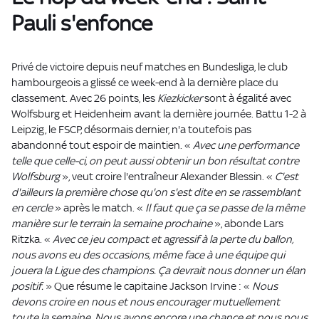
Pauli s'enfonce
Privé de victoire depuis neuf matches en Bundesliga, le club
hambourgeois a glissé ce week-end à la dernière place du
classement. Avec 26 points, les
Kiezkicker
sont à égalité avec
Wolfsburg et Heidenheim avant la dernière journée. Battu 1-2 à
Leipzig, le FSCP, désormais dernier, n'a toutefois pas
abandonné tout espoir de maintien. «
Avec une performance
telle que celle-ci, on peut aussi obtenir un bon résultat contre
Wolfsburg
», veut croire l'entraîneur Alexander Blessin. «
C'est
d'ailleurs la première chose qu'on s'est dite en se rassemblant
en cercle
» après le match. «
Il faut que ça se passe de la même
manière sur le terrain la semaine prochaine
», abonde Lars
Ritzka. «
Avec ce jeu compact et agressif à la perte du ballon,
nous avons eu des occasions, même face à une équipe qui
jouera la Ligue des champions. Ça devrait nous donner un élan
positif.
» Que résume le capitaine Jackson Irvine : «
Nous
devons croire en nous et nous encourager mutuellement
toute la semaine. Nous avons encore une chance et nous nous