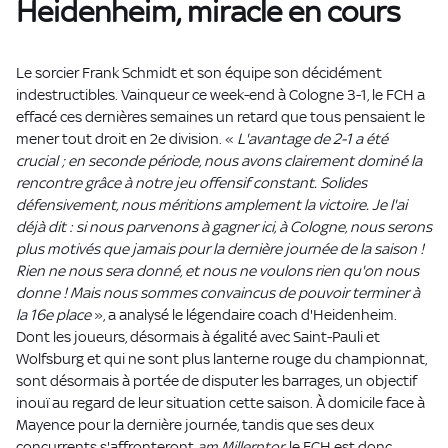
Heidenheim, miracle en cours
Le sorcier Frank Schmidt et son équipe son décidément
indestructibles. Vainqueur ce week-end à Cologne 3-1, le FCH a
effacé ces dernières semaines un retard que tous pensaient le
mener tout droit en 2e division. «
L'avantage de 2-1 a été
crucial ; en seconde période, nous avons clairement dominé la
rencontre grâce à notre jeu offensif constant. Solides
défensivement, nous méritions amplement la victoire. Je l'ai
déjà dit : si nous parvenons à gagner ici, à Cologne, nous serons
plus motivés que jamais pour la dernière journée de la saison !
Rien ne nous sera donné, et nous ne voulons rien qu'on nous
donne ! Mais nous sommes convaincus de pouvoir terminer à
la 16e place
», a analysé le légendaire coach d'Heidenheim.
Dont les joueurs, désormais à égalité avec Saint-Pauli et
Wolfsburg et qui ne sont plus lanterne rouge du championnat,
sont désormais à portée de disputer les barrages, un objectif
inouï au regard de leur situation cette saison. À domicile face à
Mayence pour la dernière journée, tandis que ses deux
concurrents s'affronteront
am Millerntor
, le FCH est donc