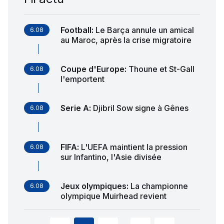
Football
:
Le Barça annule un amical
6.08
au Maroc, après la crise migratoire
Coupe d'Europe
:
Thoune et St-Gall
6.08
l'emportent
Serie A
:
Djibril Sow signe à Gênes
6.08
FIFA
:
L'UEFA maintient la pression
6.08
sur Infantino, l'Asie divisée
Jeux olympiques
:
La championne
6.08
olympique Muirhead revient