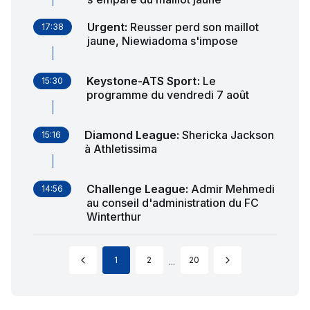
Urgent
:
Reusser perd son maillot
17:38
jaune, Niewiadoma s'impose
Keystone-ATS Sport
:
Le
15:30
programme du vendredi 7 août
Diamond League
:
Shericka Jackson
15:16
à Athletissima
Challenge League
:
Admir Mehmedi
14:56
au conseil d'administration du FC
Winterthur
1
2
20
...