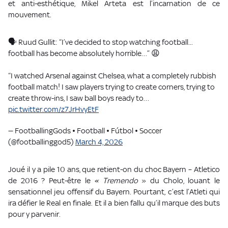
et anti-esthétique, Mikel Arteta est l’incarnation de ce
mouvement.
🗣️ Ruud Gullit: “I’ve decided to stop watching football...
football has become absolutely horrible…” 😩
“I watched Arsenal against Chelsea, what a completely rubbish
football match! I saw players trying to create corners, trying to
create throw-ins, I saw ball boys ready to…
pic.twitter.com/z7JrHvyEtF
— FootballingGods • Football • Fútbol • Soccer
(@footballinggod5)
March 4, 2026
Joué il y a pile 10 ans, que retient-on du choc Bayern – Atletico
de 2016 ? Peut-être le
« Tremendo
» du Cholo, louant le
sensationnel jeu offensif du Bayern. Pourtant, c’est l’Atleti qui
ira défier le Real en finale. Et il a bien fallu qu’il marque des buts
pour y parvenir.