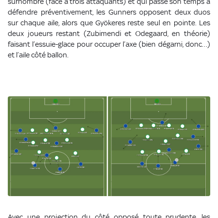
surnombre (face à trois attaquants) et qui passe son temps à
défendre préventivement, les Gunners opposent deux duos
sur chaque aile, alors que Gyökeres reste seul en pointe. Les
deux joueurs restant (Zubimendi et Odegaard, en théorie)
faisant l’essuie-glace pour occuper l’axe (bien dégarni, donc…)
et l’aile côté ballon.
Avec une projection du côté opposé toute prudente, les