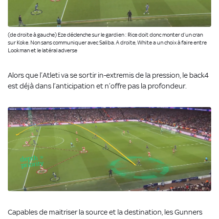
(de droite à gauche) Eze déclenche sur le gardien : Rice doit donc monter d’un cran
sur Koke. Non sans communiquer avec Saliba. A droite, White a un choix à faire entre
Lookman et le latéral adverse
Alors que l’Atleti va se sortir in-extremis de la pression, le back4
est déjà dans l’anticipation et n’offre pas la profondeur.
Capables de maitriser la source et la destination, les Gunners