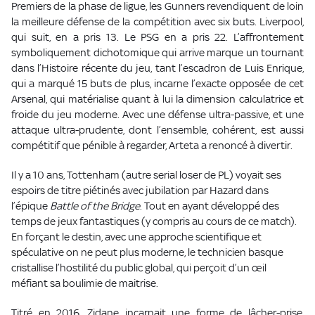
Premiers de la phase de ligue, les Gunners revendiquent de loin
la meilleure défense de la compétition avec six buts. Liverpool,
qui suit, en a pris 13. Le PSG en a pris 22. L’affrontement
symboliquement dichotomique qui arrive marque un tournant
dans l’Histoire récente du jeu, tant l’escadron de Luis Enrique,
qui a marqué 15 buts de plus, incarne l’exacte opposée de cet
Arsenal, qui matérialise quant à lui la dimension calculatrice et
froide du jeu moderne. Avec une défense ultra-passive, et une
attaque ultra-prudente, dont l’ensemble, cohérent, est aussi
compétitif que pénible à regarder, Arteta a renoncé à divertir.
Il y a 10 ans, Tottenham (autre serial loser de PL) voyait ses
espoirs de titre piétinés avec jubilation par Hazard dans
l’épique
Battle of the Bridge
. Tout en ayant développé des
temps de jeux fantastiques (y compris au cours de ce match).
En forçant le destin, avec une approche scientifique et
spéculative on ne peut plus moderne, le technicien basque
cristallise l’hostilité du public global, qui perçoit d’un œil
méfiant sa boulimie de maitrise.
Titré en 2016, Zidane incarnait une forme de lâcher-prise,