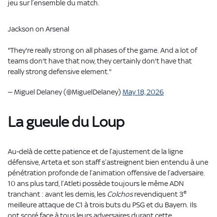
jeu sur l’ensemble du match.
Jackson on Arsenal
"They're really strong on all phases of the game. And a lot of
teams don't have that now, they certainly don't have that
really strong defensive element."
— Miguel Delaney (@MiguelDelaney)
May 18, 2026
La gueule du Loup
Au-delà de cette patience et de l’ajustement de la ligne
défensive, Arteta et son staff s’astreignent bien entendu à une
pénétration profonde de l’animation offensive de l’adversaire.
10 ans plus tard, l’Atleti possède toujours le même ADN
e
tranchant : avant les demis, les
Colchos
revendiquent 3
meilleure attaque de C1 à trois buts du PSG et du Bayern. Ils
ont scoré face à tous leurs adversaires durant cette